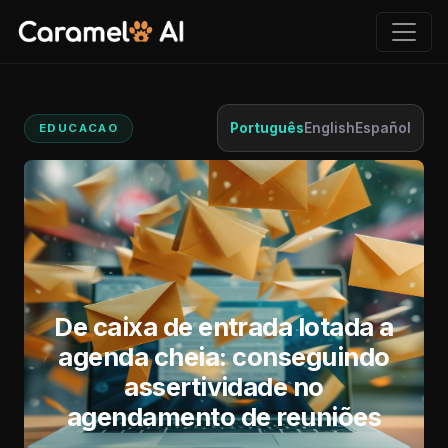
Português
English
Español
EDUCACAO
De caixa de entrada lotada a
agenda cheia: conseguindo
assertividade no
agendamento de reuniões