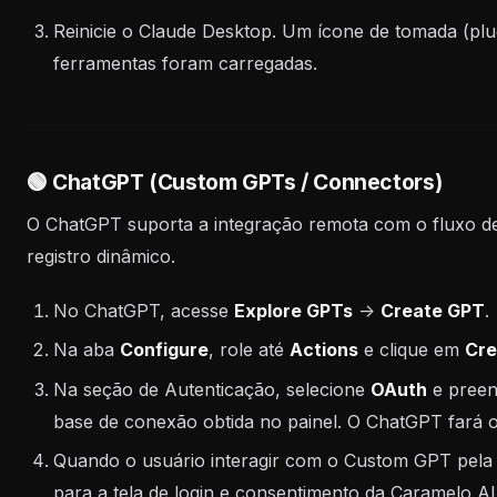
Reinicie o Claude Desktop. Um ícone de tomada (plu
ferramentas foram carregadas.
🟢 ChatGPT (Custom GPTs / Connectors)
O ChatGPT suporta a integração remota com o fluxo de
registro dinâmico.
No ChatGPT, acesse
Explore GPTs
->
Create GPT
.
Na aba
Configure
, role até
Actions
e clique em
Cre
Na seção de Autenticação, selecione
OAuth
e preen
base de conexão obtida no painel. O ChatGPT fará o
Quando o usuário interagir com o Custom GPT pela p
para a tela de login e consentimento da Caramelo AI