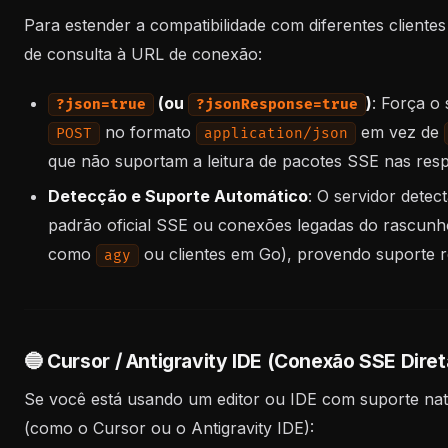
Para estender a compatibilidade com diferentes client
de consulta à URL de conexão:
(ou
)
: Força o
?json=true
?jsonResponse=true
no formato
em vez de
POST
application/json
que não suportam a leitura de pacotes SSE nas resp
Detecção e Suporte Automático
: O servidor dete
padrão oficial SSE ou conexões legadas do rascun
como
ou clientes em Go), provendo suporte 
agy
🔵 Cursor / Antigravity IDE (Conexão SSE Diret
Se você está usando um editor ou IDE com suporte n
(como o Cursor ou o Antigravity IDE):