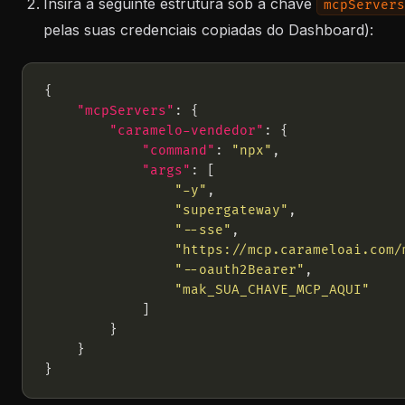
Insira a seguinte estrutura sob a chave
mcpServers
pelas suas credenciais copiadas do Dashboard):
"mcpServers"
"caramelo-vendedor"
"command"
: 
"npx"
"args"
"-y"
"supergateway"
"--sse"
"https://mcp.carameloai.com/
"--oauth2Bearer"
"mak_SUA_CHAVE_MCP_AQUI"