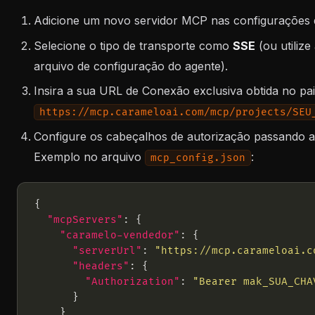
Adicione um novo servidor MCP nas configurações 
Selecione o tipo de transporte como
SSE
(ou utiliz
arquivo de configuração do agente).
Insira a sua URL de Conexão exclusiva obtida no pai
https://mcp.carameloai.com/mcp/projects/SEU
Configure os cabeçalhos de autorização passando 
Exemplo no arquivo
:
mcp_config.json
"mcpServers"
"caramelo-vendedor"
"serverUrl"
: 
"https://mcp.carameloai.c
"headers"
"Authorization"
: 
"Bearer mak_SUA_CHA