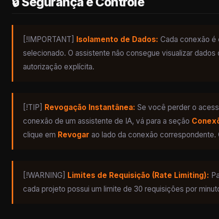
🔒 Segurança e Controle
[!IMPORTANT]
Isolamento de Dados:
Cada conexão é e
selecionado. O assistente não consegue visualizar dados
autorização explícita.
[!TIP]
Revogação Instantânea:
Se você perder o acesso
conexão de um assistente de IA, vá para a seção
Conexõ
clique em
Revogar
ao lado da conexão correspondente. O
[!WARNING]
Limites de Requisição (Rate Limiting):
Pa
cada projeto possui um limite de 30 requisições por minu