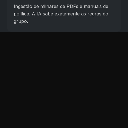
Ingestão de milhares de PDFs e manuais de
política. A IA sabe exatamente as regras do
grupo.
Pipelines de MKT
Campanhas de lifecycle completas,
orquestradas com CRM Enterprise
(Salesforce, HubSpot).
Atendimento Omnichannel