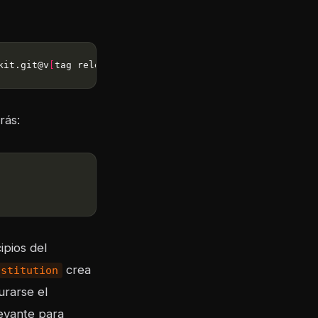
kit.git@v
[
tag release
]
rás:
ipios del
crea
nstitution
urarse el
levante para