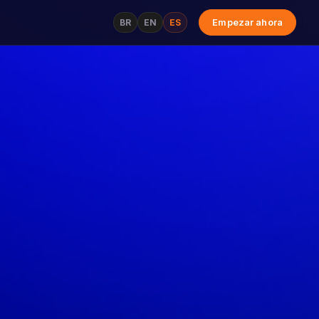
BR
EN
ES
Empezar ahora