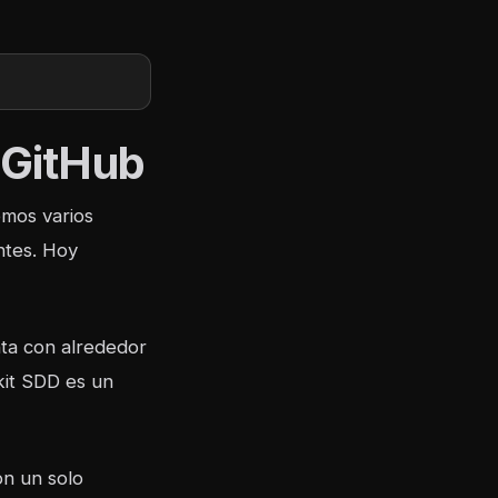
e GitHub
emos varios
ntes. Hoy
ta con alrededor
kit SDD es un
on un solo