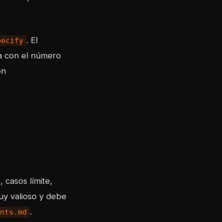
. El
pecify
ta con el número
on
 casos límite,
uy valioso y debe
.
nts.md