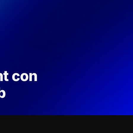
t con
b