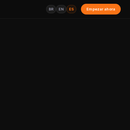
BR
EN
ES
Empezar ahora