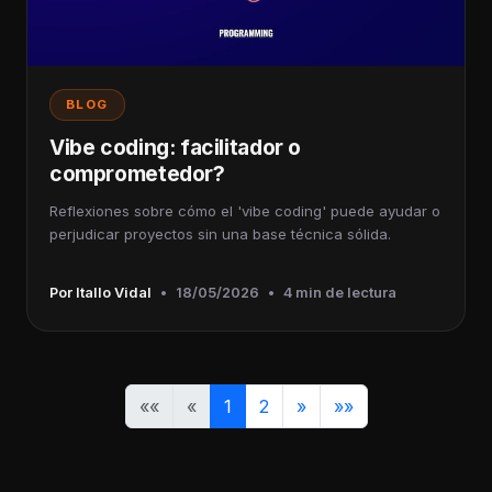
BLOG
Vibe coding: facilitador o
comprometedor?
Reflexiones sobre cómo el 'vibe coding' puede ayudar o
perjudicar proyectos sin una base técnica sólida.
Por Itallo Vidal
•
18/05/2026
•
4 min de lectura
««
«
1
2
»
»»