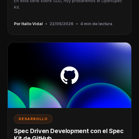
En esta serie sobre SDD, hoy probaremos el OpenSpec
Kit.
Por Itallo Vidal
•
22/05/2026
•
4 min de lectura
DESARROLLO
Spec Driven Development con el Spec
Kit de GitHub