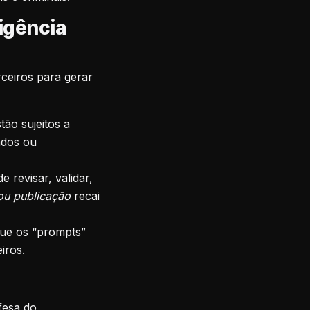
igência
erceiros para gerar
tão sujeitos a
ados ou
 revisar, validar,
 ou publicação
recai
que os “prompts”
iros.
fesa do