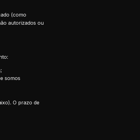
rcado (como
não autorizados ou
nto:
;
ue somos
aixo). O prazo de