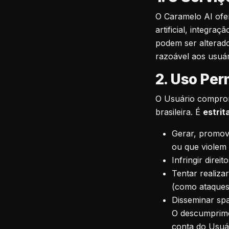
O Caramelo AI ofer
artificial, integr
podem ser alterado
razoável aos usuár
2. Uso Per
O Usuário comprome
brasileira. É
estrit
Gerar, promove
ou que violem 
Infringir direi
Tentar realiza
(como ataques
Disseminar spa
O descumprime
conta do Usuár