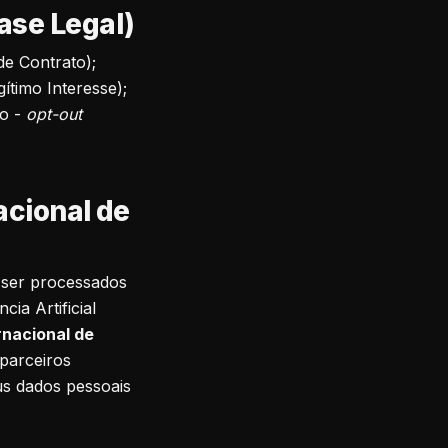
ase Legal)
e Contrato);
ítimo Interesse);
to -
opt-out
acional de
 ser processados
ia Artificial
rnacional de
 parceiros
s dados pessoais