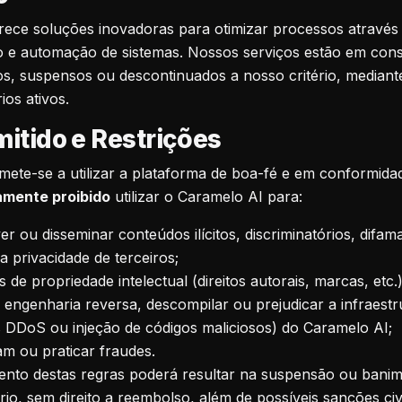
ece soluções inovadoras para otimizar processos através d
ação e automação de sistemas. Nossos serviços estão em con
s, suspensos ou descontinuados a nosso critério, mediante
ios ativos.
mitido e Restrições
te-se a utilizar a plataforma de boa-fé e em conformidad
amente proibido
utilizar o Caramelo AI para:
r ou disseminar conteúdos ilícitos, discriminatórios, difama
a privacidade de terceiros;
tos de propriedade intelectual (direitos autorais, marcas, etc.
r engenharia reversa, descompilar ou prejudicar a infraestr
 DDoS ou injeção de códigos maliciosos) do Caramelo AI;
m ou praticar fraudes.
nto destas regras poderá resultar na suspensão ou banim
io, sem direito a reembolso, além de possíveis sanções civi