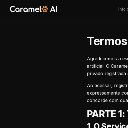
Iníci
Termos 
Agradecemos a es
artificial. O Cara
privado registrad
Ao acessar, regist
expressamente com
concorde com qualq
PARTE 1:
1. O Serviç