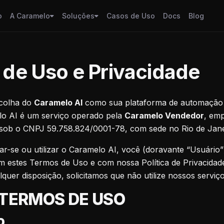
o
A Caramelo
Soluções
Casos de Uso
Docs
Blog
de Uso e Privacidade
colha do
Caramelo AI
como sua plataforma de automação c
melo AI é um serviço operado pela
Caramelo Vendedor
, emp
a sob o CNPJ 59.758.824/0001-78, com sede no Rio de Jane
rar-se ou utilizar o Caramelo AI, você (doravante “Usuário
 estes Termos de Uso e com nossa Política de Privacidad
uer disposição, solicitamos que não utilize nossos serviço
 TERMOS DE USO
o