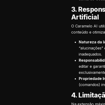
3. Respons
Artificial
O Caramelo AI utili
conteúdo e otimiza
Natureza da I
“alucinações”
inadequados.
Responsabilid
editar e gara
exclusivament
Propriedade I
(comandos) ins
4. Limitaç
Na extensão máxima