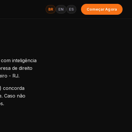
BR
EN
ES
Começar Agora
om inteligência
resa de direito
iro - RJ.
”) concorda
e. Caso não
s.