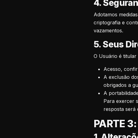
4. Segura
Adotamos medidas 
criptografia e con
vazamentos.
5. Seus Dir
O Usuário é titular
Acesso, confi
A exclusão do
obrigados a gu
A portabilidad
Para exercer s
resposta será d
PARTE 3:
1. Alteraç