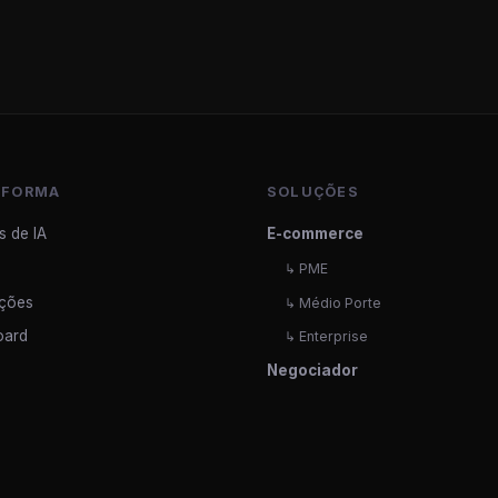
AFORMA
SOLUÇÕES
s de IA
E-commerce
↳ PME
ações
↳ Médio Porte
oard
↳ Enterprise
Negociador