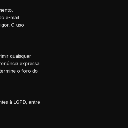
mento.
do e-mail
igor. O uso
rimir quaisquer
m renúncia expressa
etermine o foro do
ntes à LGPD, entre